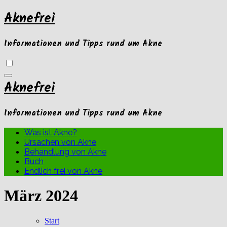
Zum
Aknefrei
Inhalt
springen
Informationen und Tipps rund um Akne
Aknefrei
Informationen und Tipps rund um Akne
Was ist Akne?
Ursachen von Akne
Behandlung von Akne
Buch
Endlich frei von Akne
März 2024
Start